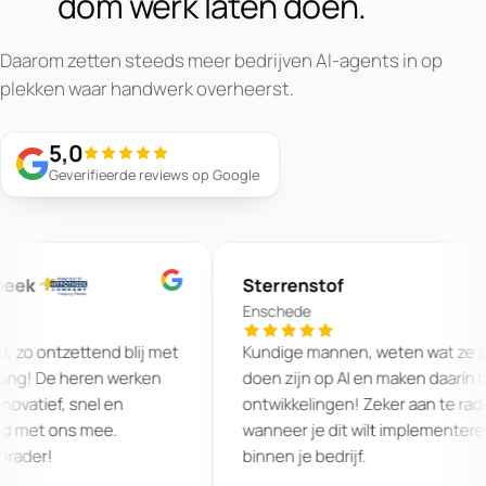
dom werk laten doen.
Daarom zetten steeds meer bedrijven AI-agents in op
plekken waar handwerk overheerst.
5,0
Geverifieerde reviews op Google
eek
Sterrenstof
Enschede
zo ontzettend blij met
Kundige mannen, weten wat ze aa
g! De heren werken
doen zijn op AI en maken daarin mo
vatief, snel en
ontwikkelingen! Zeker aan te raden
d met ons mee.
wanneer je dit wilt implementeren
ader!
binnen je bedrijf.