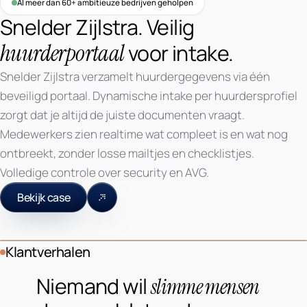
Al meer dan 60+ ambitieuze bedrijven geholpen
Snelder Zijlstra. Veilig
huurderportaal
voor intake.
Snelder Zijlstra verzamelt huurdergegevens via één
beveiligd portaal. Dynamische intake per huurdersprofiel
zorgt dat je altijd de juiste documenten vraagt.
Medewerkers zien realtime wat compleet is en wat nog
ontbreekt, zonder losse mailtjes en checklistjes.
Veilig huurderportaal
Volledige controle over security en AVG.
met realtime
overzicht
Bekijk case
Snelder Zijlstra Makelaars
Klantverhalen
Portalsysteem case study
Niemand wil
slimme mensen