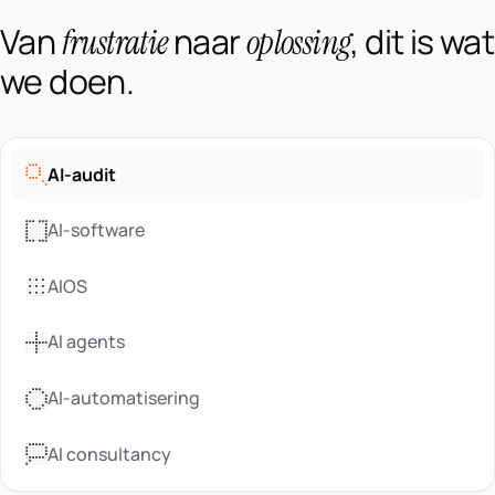
Van
naar
, dit is wat
frustratie
oplossing
we doen.
AI-audit
AI-software
AIOS
AI agents
AI-automatisering
AI consultancy