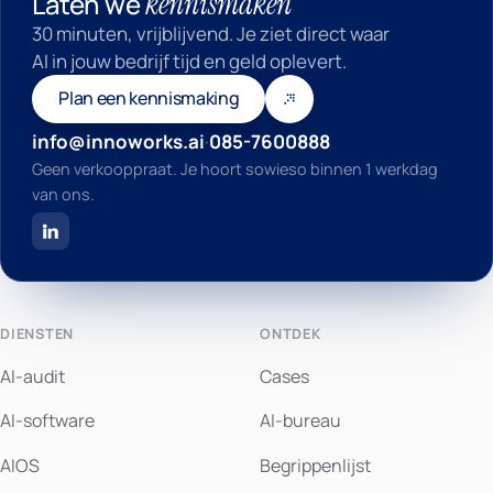
kennismaken
Laten we
30 minuten, vrijblijvend. Je ziet direct waar
AI in jouw bedrijf tijd en geld oplevert.
Plan een kennismaking
info@innoworks.ai
·
085-7600888
Geen verkooppraat. Je hoort sowieso binnen 1 werkdag
van ons.
DIENSTEN
ONTDEK
AI-audit
Cases
AI-software
AI-bureau
AIOS
Begrippenlijst