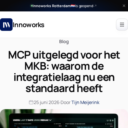
Innoworks Rotterdam
is geopend
🇳🇱
Innoworks
Blog
MCP uitgelegd voor het
MKB: waarom de
integratielaag nu een
standaard heeft
25 juni 2026
·
Door
Tijn Meijerink