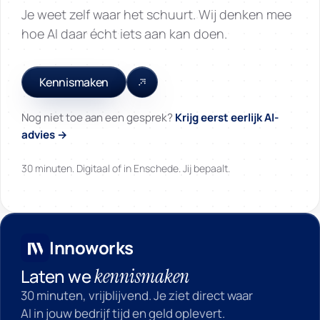
Je weet zelf waar het schuurt. Wij denken mee
hoe AI daar écht iets aan kan doen.
Kennismaken
Nog niet toe aan een gesprek?
Krijg eerst eerlijk AI-
advies →
30 minuten. Digitaal of in Enschede. Jij bepaalt.
Innoworks
Innoworks
kennismaken
Laten we
30 minuten, vrijblijvend. Je ziet direct waar
AI in jouw bedrijf tijd en geld oplevert.