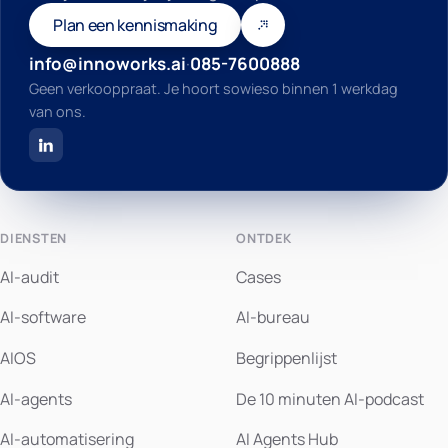
Plan een kennismaking
info@innoworks.ai
·
085-7600888
Geen verkooppraat. Je hoort sowieso binnen 1 werkdag
van ons.
DIENSTEN
ONTDEK
AI-audit
Cases
AI-software
AI-bureau
AIOS
Begrippenlijst
AI-agents
De 10 minuten AI-podcast
AI-automatisering
AI Agents Hub