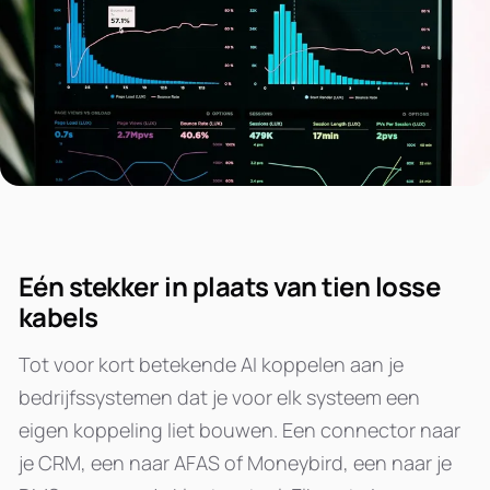
Eén stekker in plaats van tien losse
kabels
Tot voor kort betekende AI koppelen aan je
bedrijfssystemen dat je voor elk systeem een
eigen koppeling liet bouwen. Een connector naar
je CRM, een naar AFAS of Moneybird, een naar je