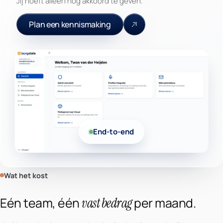
Jij hoeft alleen nog akkoord te geven.
Plan een kennismaking
End-to-end
Wat het kost
Eén team, één
vast bedrag
per maand.