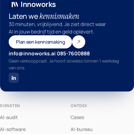
Innoworks
kennismaken
Laten we
30 minuten, vrijblijvend. Je ziet direct waar
AI in jouw bedrijf tijd en geld oplevert.
Plan een kennismaking
info@innoworks.ai
·
085-7600888
Geen verkooppraat. Je hoort sowieso binnen 1 werkdag
van ons.
DIENSTEN
ONTDEK
AI-audit
Cases
AI-software
AI-bureau