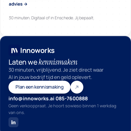
advies →
30 minuten. Digitaal of in Enschede. Jij bepaalt.
Innoworks
Innoworks
kennismaken
Laten we
30 minuten, vrijblijvend. Je ziet direct waar
AI in jouw bedrijf tijd en geld oplevert.
Plan een kennismaking
info@innoworks.ai
·
085-7600888
Geen verkooppraat. Je hoort sowieso binnen 1 werkdag
van ons.