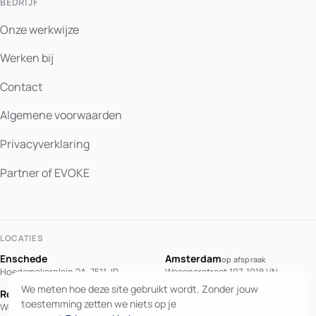
BEDRIJF
Onze werkwijze
Werken bij
Contact
Algemene voorwaarden
Privacyverklaring
Partner of EVOKE
LOCATIES
Enschede
Amsterdam
op afspraak
Hoedemakerplein 2A, 7511 JP
Weesperstraat 107, 1018 VN
We meten hoe deze site gebruikt wordt. Zonder jouw
Rotterdam
Berlijn
op afspraak
This page is also
toestemming zetten we niets op je
Westblaak 90, 3012 KM
Potsdamer Platz 10, 10785 Berlin
available in English.