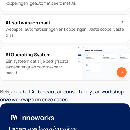
koppelingen, geautomatiseerd met AI.
AI-software op maat
Webapps, automatiseringen en koppelingen. Vaste scope, vaste
prijs.
AI Operating System
Eén systeem dat al je bedrijfsdata
samenbrengt en doorzoekbaar
maakt.
Bekijk ook
het AI-bureau
,
ai-consultancy
,
ai-workshop
,
Innoworks
onze werkwijze
en
onze cases
.
Innoworks
kennismaken
Laten we