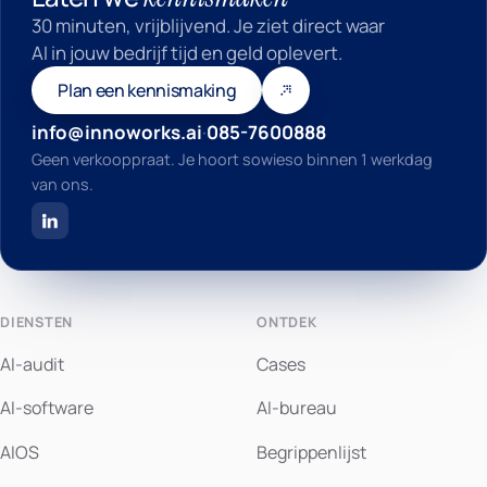
30 minuten, vrijblijvend. Je ziet direct waar
AI in jouw bedrijf tijd en geld oplevert.
Plan een kennismaking
info@innoworks.ai
·
085-7600888
Geen verkooppraat. Je hoort sowieso binnen 1 werkdag
van ons.
DIENSTEN
ONTDEK
AI-audit
Cases
AI-software
AI-bureau
AIOS
Begrippenlijst