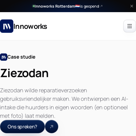
Innoworks Rotterdam
is geopend
🇳🇱
Innoworks
Case studie
Ziezodan
Ziezodan wilde reparatieverzoeken
gebruiksvriendelijker maken. We ontwierpen een AI-
intake die huurders in eigen woorden (en optioneel
met foto) laat melden.
Ons spreken?