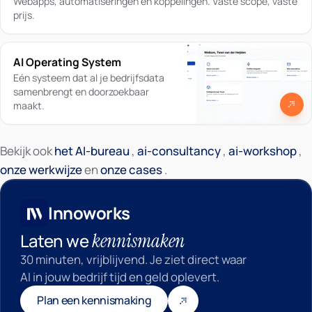
Webapps, automatiseringen en koppelingen. Vaste scope, vaste
prijs.
AI Operating System
Eén systeem dat al je bedrijfsdata
samenbrengt en doorzoekbaar
maakt.
Bekijk ook
het AI-bureau
,
ai-consultancy
,
ai-workshop
,
Innoworks
onze werkwijze
en
onze cases
.
Innoworks
kennismaken
Laten we
30 minuten, vrijblijvend. Je ziet direct waar
AI in jouw bedrijf tijd en geld oplevert.
Plan een kennismaking