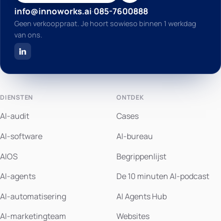
info@innoworks.ai
·
085-7600888
Geen verkooppraat. Je hoort sowieso binnen 1 werkdag
van ons.
DIENSTEN
ONTDEK
AI-audit
Cases
AI-software
AI-bureau
AIOS
Begrippenlijst
AI-agents
De 10 minuten AI-podcast
AI-automatisering
AI Agents Hub
AI-marketingteam
Websites