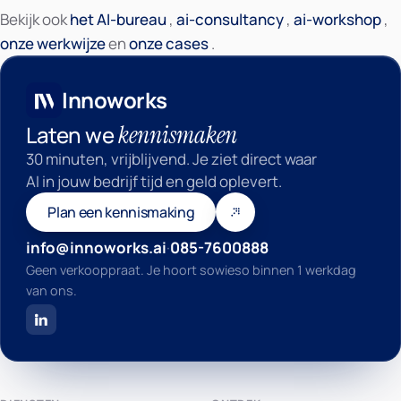
Bekijk ook
het AI-bureau
,
ai-consultancy
,
ai-workshop
,
Innoworks
onze werkwijze
en
onze cases
.
Innoworks
kennismaken
Laten we
30 minuten, vrijblijvend. Je ziet direct waar
AI in jouw bedrijf tijd en geld oplevert.
Plan een kennismaking
info@innoworks.ai
·
085-7600888
Geen verkooppraat. Je hoort sowieso binnen 1 werkdag
van ons.