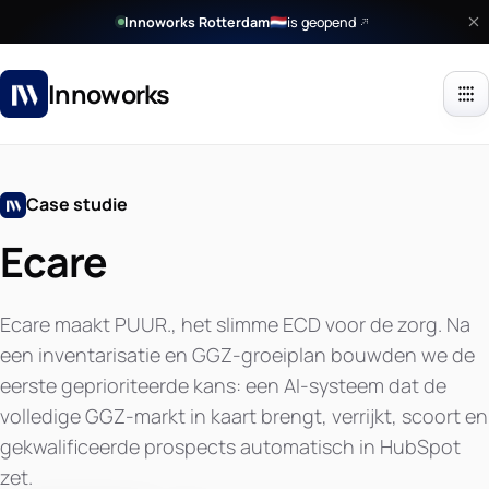
Innoworks Rotterdam
is geopend
🇳🇱
Innoworks
Case studie
Ecare
Ecare maakt PUUR., het slimme ECD voor de zorg. Na
een inventarisatie en GGZ-groeiplan bouwden we de
eerste geprioriteerde kans: een AI-systeem dat de
volledige GGZ-markt in kaart brengt, verrijkt, scoort en
gekwalificeerde prospects automatisch in HubSpot
zet.