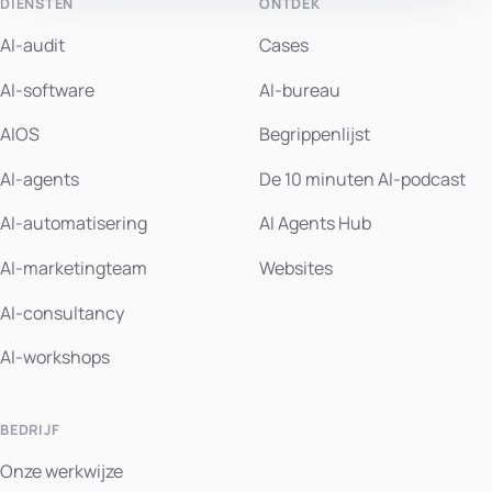
DIENSTEN
ONTDEK
AI-audit
Cases
AI-software
AI-bureau
AIOS
Begrippenlijst
AI-agents
De 10 minuten AI-podcast
AI-automatisering
AI Agents Hub
AI-marketingteam
Websites
AI-consultancy
AI-workshops
BEDRIJF
Onze werkwijze