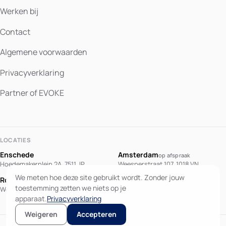
Werken bij
Contact
Algemene voorwaarden
Privacyverklaring
Partner of EVOKE
LOCATIES
Enschede
Amsterdam
op afspraak
Hoedemakerplein 2A, 7511 JP
Weesperstraat 107, 1018 VN
We meten hoe deze site gebruikt wordt. Zonder jouw
Rotterdam
Berlijn
op afspraak
This page is also
toestemming zetten we niets op je
Westblaak 90, 3012 KM
Potsdamer Platz 10, 10785 Berlin
available in English.
apparaat.
Privacyverklaring
View in English
Weigeren
Accepteren