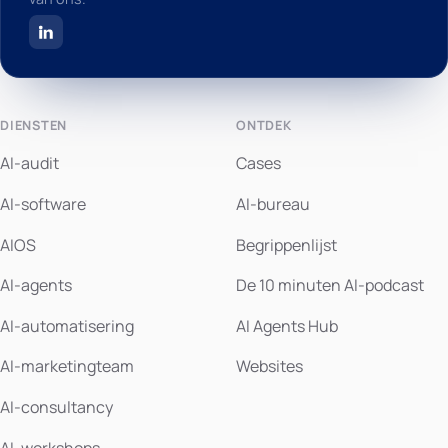
DIENSTEN
ONTDEK
AI-audit
Cases
AI-software
AI-bureau
AIOS
Begrippenlijst
AI-agents
De 10 minuten AI-podcast
AI-automatisering
AI Agents Hub
AI-marketingteam
Websites
AI-consultancy
AI-workshops