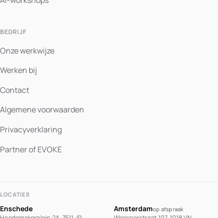
BEDRIJF
Onze werkwijze
Werken bij
Contact
Algemene voorwaarden
Privacyverklaring
Partner of EVOKE
LOCATIES
Enschede
Amsterdam
op afspraak
Hoedemakerplein 2A, 7511 JP
Weesperstraat 107, 1018 VN