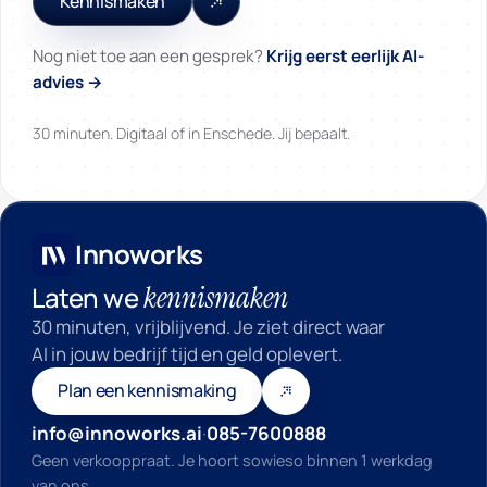
Kennismaken
Nog niet toe aan een gesprek?
Krijg eerst eerlijk AI-
advies →
30 minuten. Digitaal of in Enschede. Jij bepaalt.
Innoworks
Innoworks
kennismaken
Laten we
30 minuten, vrijblijvend. Je ziet direct waar
AI in jouw bedrijf tijd en geld oplevert.
Plan een kennismaking
info@innoworks.ai
·
085-7600888
Geen verkooppraat. Je hoort sowieso binnen 1 werkdag
van ons.