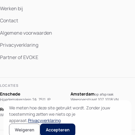
Werken bij
Contact
Algemene voorwaarden
Privacyverklaring
Partner of EVOKE
LOCATIES
Enschede
Amsterdam
op afspraak
Hoedemakerplein 2A, 7511 JP
Weesperstraat 107, 1018 VN
We meten hoe deze site gebruikt wordt. Zonder jouw
Rotterdam
Berlijn
op afspraak
This page is also
toestemming zetten we niets op je
Westblaak 90, 3012 KM
Potsdamer Platz 10, 10785 Berlin
available in English.
apparaat.
Privacyverklaring
View in English
Weigeren
Accepteren