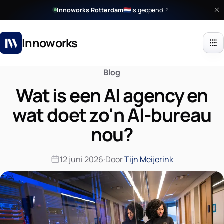
Innoworks Rotterdam
is geopend
🇳🇱
Innoworks
Blog
Wat is een AI agency en
wat doet zo'n AI-bureau
nou?
12 juni 2026
·
Door
Tijn Meijerink